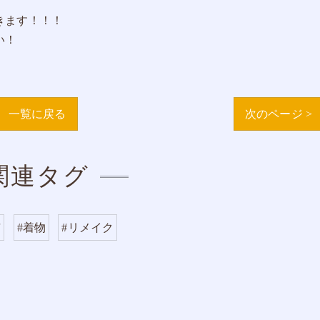
きます！！！
い！
一覧に戻る
次のページ >
関連タグ
市
#着物
#リメイク