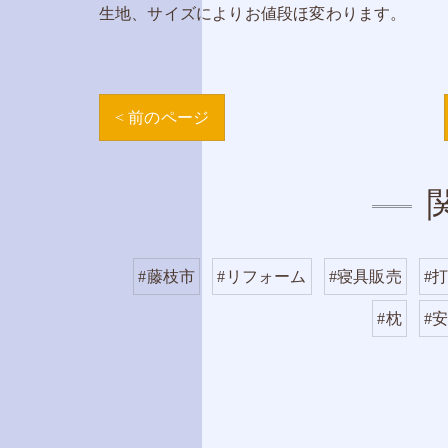
生地、サイズによりお値段ほ変わります。
< 前のページ
#藤枝市
#リフォーム
#寝具販売
#
#枕
#