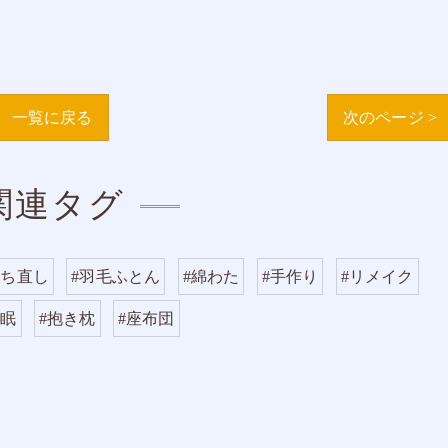
一覧に戻る
次のページ >
関連タグ
打ち直し
#羽毛ふとん
#綿わた
#手作り
#リメイク
安眠
#抱き枕
#座布団