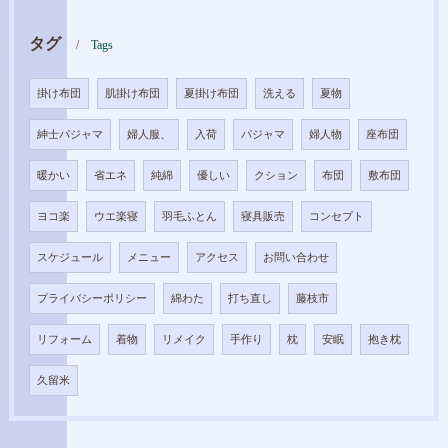
タグ
Tags
掛け布団
肌掛け布団
夏掛け布団
洗える
夏物
紳士パジャマ
婦人服、
入荷
パジャマ
婦人物
座布団
暖かい
省エネ
純綿
優しい
クション
布団
敷布団
ヨコ楽
ウエ楽寝
羽毛ふとん
寝具販売
コンセプト
スケジュール
メニュー
アクセス
お問い合わせ
プライバシーポリシー
綿わた
打ち直し
藤枝市
リフォーム
着物
リメイク
手作り
枕
安眠
抱き枕
久留米