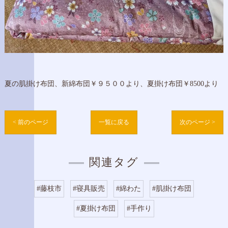
夏の肌掛け布団、新綿布団￥９５００より、夏掛け布団￥8500より
< 前のページ
一覧に戻る
次のページ >
関連タグ
#藤枝市
#寝具販売
#綿わた
#肌掛け布団
#夏掛け布団
#手作り