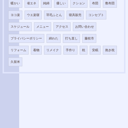
暖かい
省エネ
純綿
優しい
クション
布団
敷布団
ヨコ楽
ウエ楽寝
羽毛ふとん
寝具販売
コンセプト
スケジュール
メニュー
アクセス
お問い合わせ
プライバシーポリシー
綿わた
打ち直し
藤枝市
リフォーム
着物
リメイク
手作り
枕
安眠
抱き枕
久留米