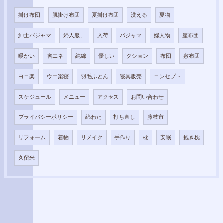
掛け布団
肌掛け布団
夏掛け布団
洗える
夏物
紳士パジャマ
婦人服、
入荷
パジャマ
婦人物
座布団
暖かい
省エネ
純綿
優しい
クション
布団
敷布団
ヨコ楽
ウエ楽寝
羽毛ふとん
寝具販売
コンセプト
スケジュール
メニュー
アクセス
お問い合わせ
プライバシーポリシー
綿わた
打ち直し
藤枝市
リフォーム
着物
リメイク
手作り
枕
安眠
抱き枕
久留米